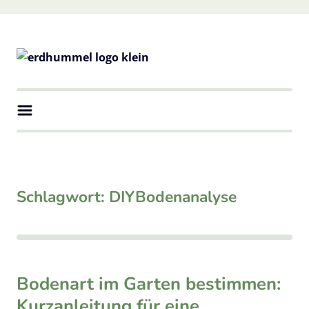
Skip
to
content
erdhummel
Natürliche Vielfalt in deinem Garten
Schlagwort:
DIYBodenanalyse
Bodenart im Garten bestimmen:
Kurzanleitung für eine