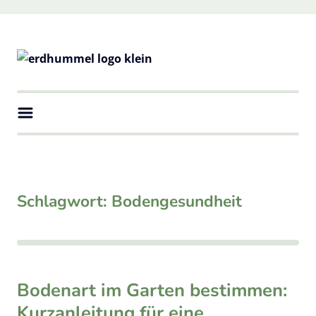
Skip
to
content
erdhummel
Natürliche Vielfalt in deinem Garten
Schlagwort:
Bodengesundheit
Bodenart im Garten bestimmen:
Kurzanleitung für eine