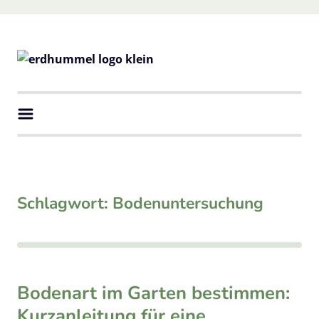
Skip
to
content
erdhummel
Natürliche Vielfalt in deinem Garten
Schlagwort:
Bodenuntersuchung
Bodenart im Garten bestimmen:
Kurzanleitung für eine